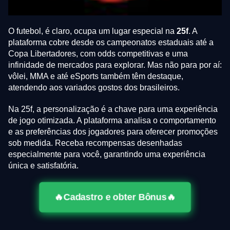
O futebol, é claro, ocupa um lugar especial na
25f
. A
plataforma cobre desde os campeonatos estaduais até a
Copa Libertadores, com odds competitivas e uma
infinidade de mercados para explorar. Mas não para por aí:
vôlei, MMA e até eSports também têm destaque,
atendendo aos variados gostos dos brasileiros.
Na 25f, a personalização é a chave para uma experiência
de jogo otimizada. A plataforma analisa o comportamento
e as preferências dos jogadores para oferecer promoções
sob medida. Receba recompensas desenhadas
especialmente para você, garantindo uma experiência
única e satisfatória.
🔥Cadastro e obter Bônus🔥