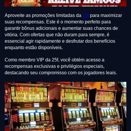
Aproveite as promoções limitadas da
25f
para maximizar
suas recompensas. Este é o momento perfeito para
garantir bônus adicionais e aumentar suas chances de
vitória. Com ofertas que não duram para sempre, é
essencial agir rapidamente e desfrutar dos benefícios
enquanto estão disponíveis.
Como membro VIP da 25f, você obtém acesso a
recompensas exclusivas e privilégios especiais,
destacando seu compromisso com os jogadores leais.