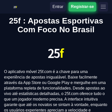
Entrar
Registrar-se
25f : Apostas Esportivas
Com Foco No Brasil
O aplicativo móvel 25f.com é a chave para uma
experiência de apostas inigualável. Baixe facilmente
através da App Store ou Google Play e mergulhe em uma
plataforma repleta de funcionalidades. Desde apostas ao
vivo até estatísticas detalhadas, o 25f.com oferece tudo o
que um jogador moderno precisa. A interface intuitiva
garante que até os novatos se sintam à vontade, enquanto
os usuários experientes apreciam a velocidade e