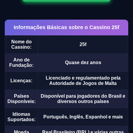
Informações Básicas sobre o Cassino 25f
Nome do
25f
Cassino:
Ano de
Quase dez anos
Fundação:
Licenciado e regulamentado pela
Licenças:
Autoridade de Jogos de Malta
Países
Disponível para jogadores do Brasil e
Disponíveis:
diversos outros países
Idiomas
Português, Inglês, Espanhol e mais
Suportados:
Moeda
Real Brasileiro (BRL) e várias outras