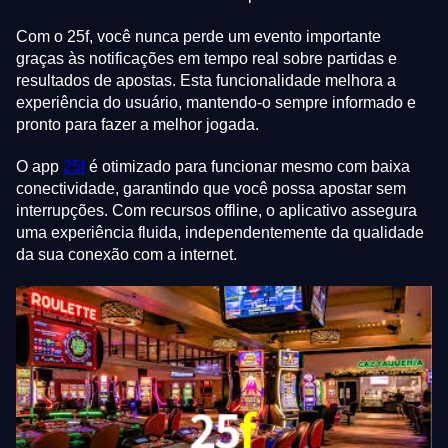
Com o 25f, você nunca perde um evento importante
graças às notificações em tempo real sobre partidas e
resultados de apostas. Esta funcionalidade melhora a
experiência do usuário, mantendo-o sempre informado e
pronto para fazer a melhor jogada.
O app
25f
é otimizado para funcionar mesmo com baixa
conectividade, garantindo que você possa apostar sem
interrupções. Com recursos offline, o aplicativo assegura
uma experiência fluida, independentemente da qualidade
da sua conexão com a internet.