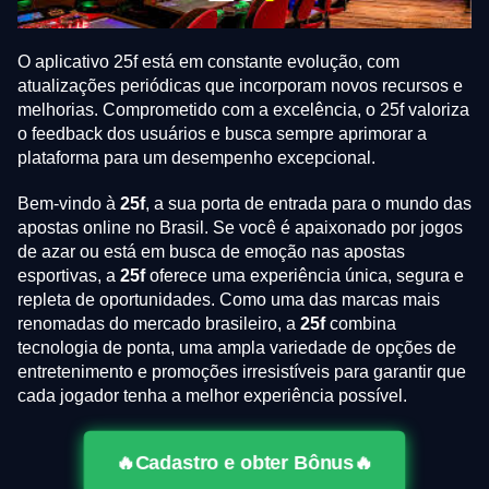
O aplicativo 25f está em constante evolução, com
atualizações periódicas que incorporam novos recursos e
melhorias. Comprometido com a excelência, o 25f valoriza
o feedback dos usuários e busca sempre aprimorar a
plataforma para um desempenho excepcional.
Bem-vindo à
25f
, a sua porta de entrada para o mundo das
apostas online no Brasil. Se você é apaixonado por jogos
de azar ou está em busca de emoção nas apostas
esportivas, a
25f
oferece uma experiência única, segura e
repleta de oportunidades. Como uma das marcas mais
renomadas do mercado brasileiro, a
25f
combina
tecnologia de ponta, uma ampla variedade de opções de
entretenimento e promoções irresistíveis para garantir que
cada jogador tenha a melhor experiência possível.
🔥Cadastro e obter Bônus🔥